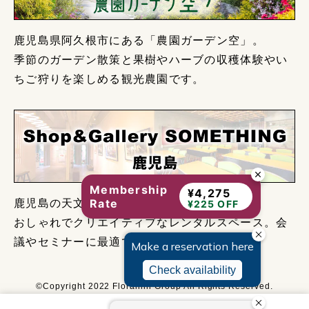
鹿児島県阿久根市にある「農園ガーデン空」。
季節のガーデン散策と果樹やハーブの収穫体験やい
ちご狩りを楽しめる観光農園です。
Membership
¥4,275
Rate
鹿児島の天文館電停から徒歩約2分。
¥225 OFF
おしゃれでクリエイティブなレンタルスペース。会
議やセミナーに最適です。
©Copyright 2022 Floralinn Group All Rights Reserved.