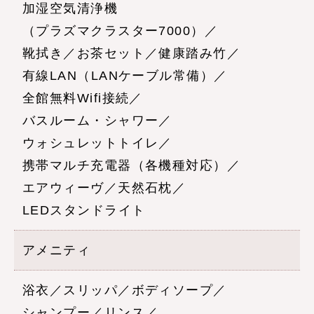
加湿空気清浄機
（プラズマクラスター7000）／
靴拭き／お茶セット／健康踏み竹／
有線LAN（LANケーブル常備）／
全館無料Wifi接続／
バスルーム・シャワー／
ウォシュレットトイレ／
携帯マルチ充電器（各機種対応）／
エアウィーヴ／天然石枕／
LEDスタンドライト
アメニティ
浴衣／スリッパ／ボディソープ／
シャンプー／リンス／