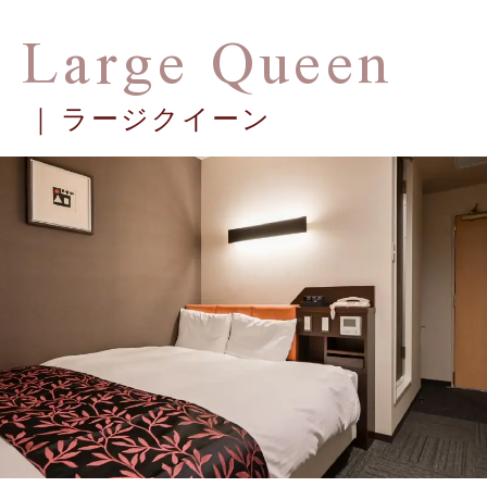
Large Queen
ラージクイーン