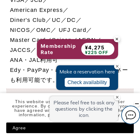
American Express／
Diner's Club／UC／DC／
NICOS／OMC／
UFJ Card／
Master Card／Saison／AEON／
Membership
¥4,275
JACCS／ORICO／楽天カード／
Rate
¥225 OFF
ANA・JAL利用可
Edy・PayPay・auPay等、各種電子マネー
も利用可能です。
条件・注意事項
This website uses cookies to improve your user
experience. By continuing to use this website, you
have agreed with our cookie consent. For futher
information, please check the
Private Policy
.
■到着予定時間2時間を過ぎ連絡のない場合
は取り消しとさせていただくことがありま
Agree
す。