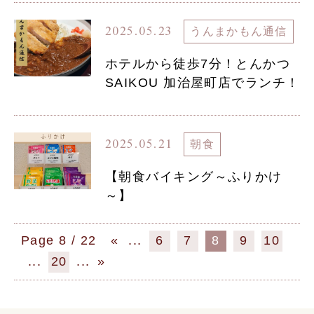
2025.05.23
うんまかもん通信
ホテルから徒歩7分！とんかつ
SAIKOU 加治屋町店でランチ！
2025.05.21
朝食
【朝食バイキング～ふりかけ
～】
8 / 22
«
...
6
7
8
9
10
...
20
...
»