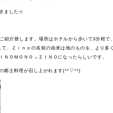
きました☆
」をご紹介致します。場所はホテルから歩いて3分程
して、Ｚｉｎｏの名前の由来は地のものを、より多
ＩＮＯＭＯＮＯ→ＺＩＮＯになったらしいです。
郷土料理が召し上がれます(*^▽^*)