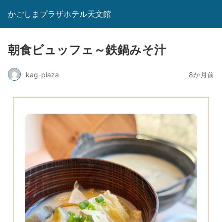
かごしまプラザホテル天文館
朝食ビュッフェ～鉄鍋みそ汁
kag-plaza
8か月前