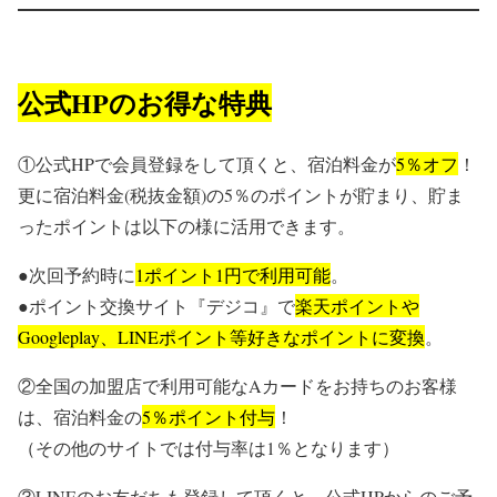
公式HPのお得な特典
①公式HPで会員登録をして頂くと、宿泊料金が
5％オフ
！
更に宿泊料金(税抜金額)の5％のポイントが貯まり、貯ま
ったポイントは以下の様に活用できます。
●次回予約時に
1ポイント1円で利用可能
。
●ポイント交換サイト『デジコ』で
楽天ポイントや
Googleplay、LINEポイント等好きなポイントに変換
。
②全国の加盟店で利用可能なAカードをお持ちのお客様
は、宿泊料金の
5％ポイント付与
！
（その他のサイトでは付与率は1％となります）
③LINEのお友だちも登録して頂くと、公式HPからのご予