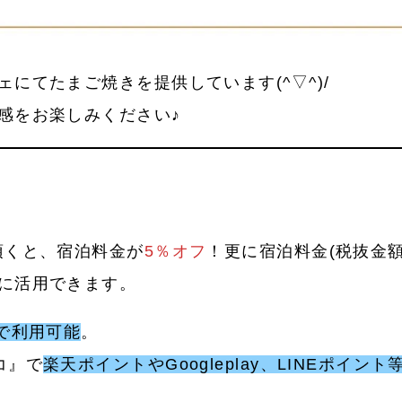
にてたまご焼きを提供しています(^▽^)/
感をお楽しみください♪
頂くと、宿泊料金が
5％オフ
！更に宿泊料金(税抜金
に活用できます。
で利用可能
。
コ』で
楽天ポイントやGoogleplay、LINEポイ