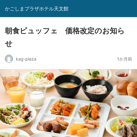
かごしまプラザホテル天文館
朝食ビュッフェ 価格改定のお知ら
せ
kag-plaza
1か月前